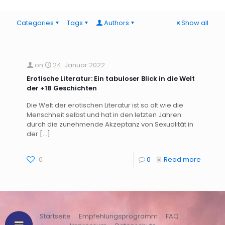
Categories
Tags
Authors
Show all
on
24. Januar 2022
Erotische Literatur: Ein tabuloser Blick in die Welt
der +18 Geschichten
Die Welt der erotischen Literatur ist so alt wie die
Menschheit selbst und hat in den letzten Jahren
durch die zunehmende Akzeptanz von Sexualität in
der
[…]
0
0
Read more
Startseite
Empfehlungsprogramm
FAQ